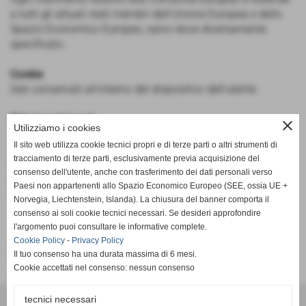
a tutti gli attuali stati membri dell'Unione Europea e dello
Spazio Economico Europeo, salvo dove diversamente
specificato.
Cookie
Dati conservati all'interno del dispositivo dell'utente.
Riferimenti legali
close
Utilizziamo i cookies
La presente informativa è redatta sulla base di molteplici
Il sito web utilizza cookie tecnici propri e di terze parti o altri strumenti di
ordinamenti legislativi, inclusi gli artt. 13 e 14 del
tracciamento di terze parti, esclusivamente previa acquisizione del
Regolamento (UE) 2016/679. Questa informativa riguarda
consenso dell'utente, anche con trasferimento dei dati personali verso
esclusivamente www.guardolificioeleonora.com, dove non
Paesi non appartenenti allo Spazio Economico Europeo (SEE, ossia UE +
diversamente specificato.
Norvegia, Liechtenstein, Islanda). La chiusura del banner comporta il
consenso ai soli cookie tecnici necessari. Se desideri approfondire
l'argomento puoi consultare le informative complete.
Cookie Policy
-
Privacy Policy
Informativa privacy aggiornata il 07/10/2022 12:41
Il tuo consenso ha una durata massima di 6 mesi.
Cookie accettati nel consenso: nessun consenso
Guardolificio Eleonora di Cipriano Maria
tecnici necessari